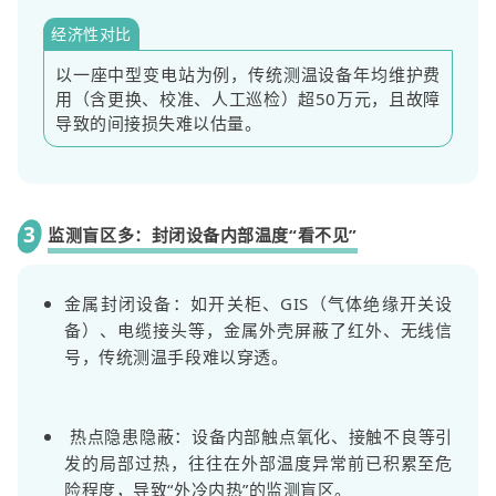
经济性对比
以一座中型变电站为例，传统测温设备年均维护费
用（含更换、校准、人工巡检）超50万元，且故障
导致的间接损失难以估量。
3
监测盲区多：封闭设备内部温度“看不见”
金属封闭设备：如开关柜、GIS（气体绝缘开关设
备）、电缆接头等，金属外壳屏蔽了红外、无线信
号，传统测温手段难以穿透。
热点隐患隐蔽：设备内部触点氧化、接触不良等引
发的局部过热，往往在外部温度异常前已积累至危
险程度，导致“外冷内热”的监测盲区。