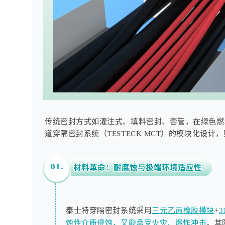
传统密封方式如灌注式、填料密封、套管，在绿色燃
道穿隔密封系统（TESTECK MCT）的模块化设
01.
材料革命：耐腐蚀与极端环境适应性
泰士特穿隔密封系统采用
三元乙丙橡胶模块
+
蚀性介质侵蚀，又能承受火灾、爆炸冲击
。其