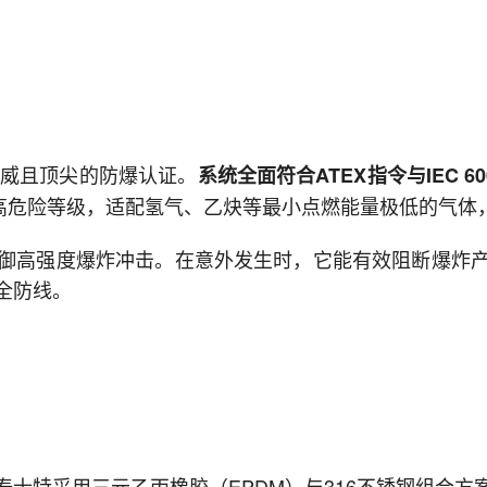
权威且顶尖的防爆认证。
系统全面符合ATEX指令与IEC 6
高危险等级，适配氢气、乙炔等最小点燃能量极低的气体
御高强度爆炸冲击。在意外发生时，它能有效阻断爆炸
全防线。
士特采用三元乙丙橡胶（EPDM）与316不锈钢组合方