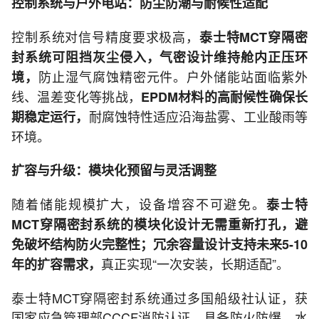
控制系统与户外电站：防尘防潮与耐候性适配
控制系统对信号精度要求极高，
泰士特MCT穿隔密
封系统可阻挡灰尘侵入，气密设计维持舱内正压环
防止湿气腐蚀精密元件。户外储能站面临紫外
境，
线、温差变化等挑战，
EPDM材料的高耐候性确保长
耐腐蚀特性适应沿海盐雾、工业酸雨等
期稳定运行，
环境。
扩容与升级：模块化预留与灵活调整
随着储能规模扩大，设备增容不可避免。
泰士特
MCT穿隔密封系统的模块化设计无需重新打孔，避
免破坏结构防火完整性；冗余容量设计支持未来5-10
真正实现“一次安装，长期适配”。
年的扩容需求，
泰士特MCT穿隔密封系统通过多国船级社认证，获
国家应急管理部CCCF消防认证，具备防火防爆、水