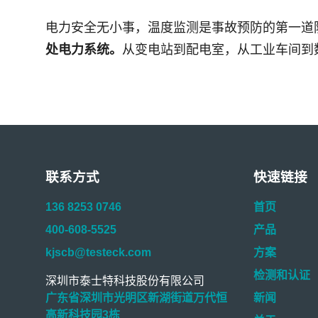
电力安全无小事，温度监测是事故预防的第一道
从变电站到配电室，从工业车间到
处电力系统。
联系方式
快速链接
136 8253 0746
首页
400-608-5525
产品
kjscb@testeck.com
方案
检测和认证
深圳市泰士特科技股份有限公司
广东省深圳市光明区新湖街道万代恒
新闻
高新科技园3栋