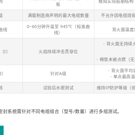
构
模拟实际船舶结构
板
载
满载制造商声明的最大电缆数量
不允许因电缆烧
0~60分钟升温至 945℃（标准曲
曲线
背火面温度
线）
- 背火面无持续
（I）
火焰持续冲击贯穿位
- 棉垫未被点燃（
- 背火面平均
I）
针对A级
- 单点最高温
核
试验后水密测试
维持IP防护等级（
密封系统需针对不同电缆组合（型号/数量）进行多组测试。