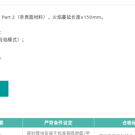
料）或 Part 2（非表面材料），火焰蔓延长度≤150mm。
试：
（有焰模式）；
值。
素
严苛条件设定
合格
密封模块安装于标准钢质舱壁/甲