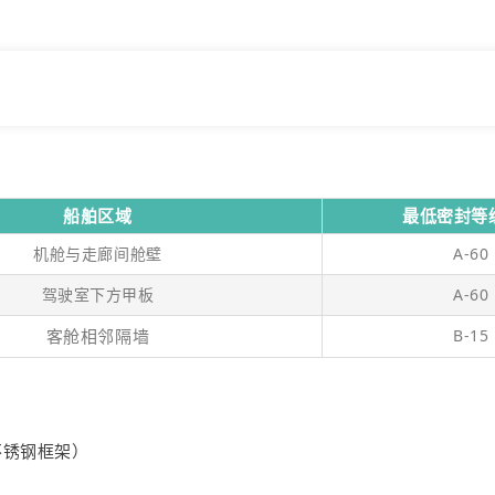
船舶区域
最低密封等
机舱与走廊间舱壁
A-60
驾驶室下方甲板
A-60
客舱相邻隔墙
B-15
L不锈钢框架）