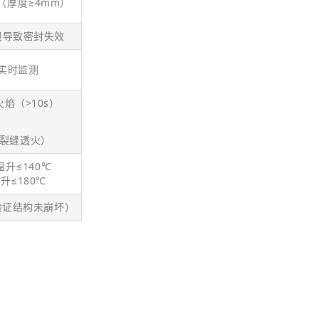
（厚度≥4mm）
毁导致密封失效
实时监测
火焰（>10s）
无裂缝透火）
温升≤140℃
升≤180℃
验证结构未崩坏）