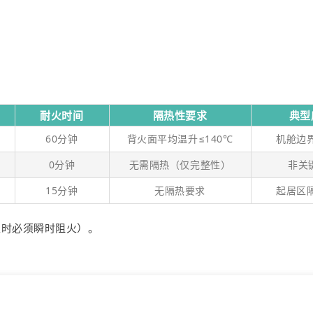
耐火时间
隔热性要求
典型
60分钟
背火面平均温升≤140℃
机舱边
0分钟
无需隔热（仅完整性）
非关
15分钟
无隔热要求
起居区
生时必须瞬时阻火）。