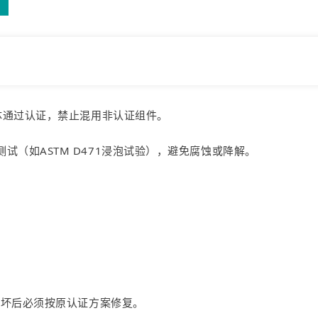
体通过认证，禁止混用非认证组件。
试（如ASTM D471浸泡试验），避免腐蚀或降解。
损坏后必须按原认证方案修复。