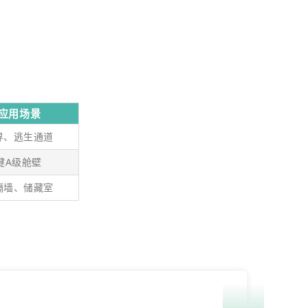
应用场景
界、逃生通道
键A级舱壁
隔墙、储藏室