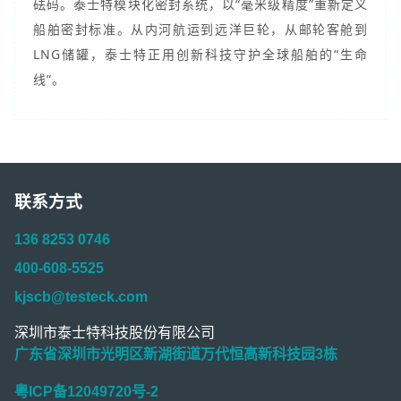
砝码。泰士特模块化密封系统，以“毫米级精度”重新定义
船舶密封标准。从内河航运到远洋巨轮，从邮轮客舱到
LNG储罐，泰士特正用创新科技守护全球船舶的“生命
线”。
联系方式
136 8253 0746
400-608-5525
kjscb@testeck.com
深圳市泰士特科技股份有限公司
广东省深圳市光明区新湖街道万代恒高新科技园3栋
粤ICP备12049720号-2