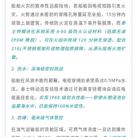
船舶火灾的致命性远超陆地，若船舶因电缆短路引发火
灾，火势通过未密封的穿隔孔隙蔓延至全船，15分钟内
烧毁上层建筑。传统防火泥在高温下易开裂脱落，而
泰
士特模块化系统采用 A-60 级防火认证材料（低烟无卤
EPDM 橡胶），可在火焰中持续 120 分钟无穿透，配合
316L不锈钢框架形成物理阻燃屏障，从源头阻断火势扩
散
。
2. 防水：深海级密封挑战
船舶在风浪中剧烈颠簸，电缆穿隔处承受高达0.5MPa水
压。泰士特动态变径技术通过可剥离变径模块自适应电
缆直径变化，
实现 IP68 级防水性能——即使长期浸泡在
盐雾海水中，仍能保持100%水密性。
3. 防爆：毫米级气体管控
在油气运输船的货舱区域，可燃气体浓度一旦达到爆炸