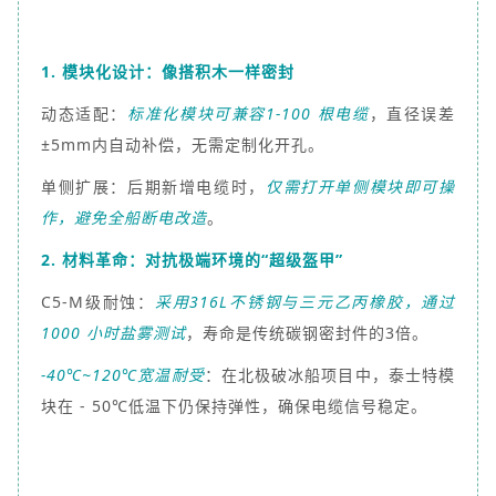
1. 模块化设计：像搭积木一样密封
动态适配：
标准化模块可兼容1-100 根电缆
，直径误差
±5mm内自动补偿，无需定制化开孔。
单侧扩展：后期新增电缆时，
仅需打开单侧模块即可操
作，避免全船断电改造
。
2. 材料革命：对抗极端环境的“超级盔甲”
C5-M级耐蚀：
采用316L不锈钢与三元乙丙橡胶，通过
1000 小时盐雾测试
，寿命是传统碳钢密封件的3倍。
-40℃~120℃宽温耐受
：在北极破冰船项目中，泰士特模
块在 - 50℃低温下仍保持弹性，确保电缆信号稳定。